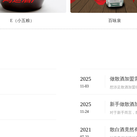
E（小五粮）
百咏泉
2025
做散酒加盟需
11-03
想涉足散酒加盟行
2025
新手做散酒加
11-24
对于新手而言，散
2021
散白酒竟然