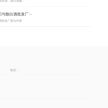
装酒，散白酒越···
与散白酒批发厂···
批发厂家合作获···
盟应该有什么要···
在选择加盟店时···
电话：