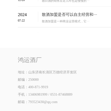
12-28
散白酒的销售在近几年也是慢慢的···
2024
散酒加盟是否可以自主经营和···
07-22
散酒加盟是一种商业运营模式，它···
2022
做散酒加盟有什么好处?
11-17
经常喝包装酒的人如果尝过散酒，···
鸿运酒厂
地址：山东济南长清区万德经济开发区
邮编：250000
电话：400-871-9919
手机：13406981999 / 0531-87468889
邮箱：793523430@qq.com