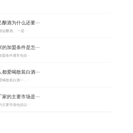
酿酒为什么还要···
会酿酒。 一是···
的加盟条件是怎···
盟条件通常包括···
都爱喝散装白酒···
喝散装白酒一，···
家的主要市场是···
主要市场包括以···
以获得哪些扶持···
的扶持政策涵盖···