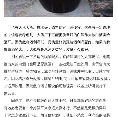
也有人说大酒厂技术好，原料便宜，酒便宜。这是有一定道理
的，但也要考虑到，大酒厂不可能把质量好的白酒作为散白酒卖给
酒厂。因为散白酒利润低，卖质量好的瓶装酒利润更好。如果有卖
散白酒的大厂，大概就是尾酒之类的，质量不会很好。
别的再说一下所谓的现酿现卖，有酿酒履历的人都晓得。刚蒸
馏出来的白酒（也即是原浆酒），基础无法干脆饮用，由于含有大
批的杂醇类、醛类物资，滋味辛辣刺激，酒味冲鼻呛喉，口感非常
差。因此需求寄放起来，陈酿2-5年时间，让这些物资迟钝挥发掉，
才适用饮用。因此散白酒坊里说的现酿现卖，根基上听听就行了，
别认真。
固然了，也不是说散白酒大谬不然。只是真恰好喝的散白酒，
背地必定要有一个好酒厂来永远支撑才行。不然都是无根的浮萍，
非常难永远生计下去。而真确好酒厂，基础不愁卖，利润高的瓶装