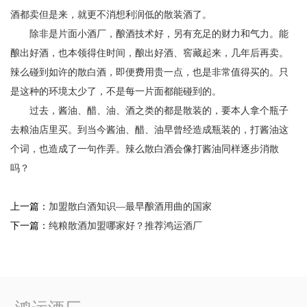
酒都卖但是来，就更不消想利润低的散装酒了。
除非是片面小酒厂，酿酒技术好，另有充足的财力和气力。能
酿出好酒，也本领得住时间，酿出好酒、窖藏起来，几年后再卖。
辣么碰到如许的散白酒，即便费用贵一点，也是非常值得买的。只
是这种的环境太少了，不是每一片面都能碰到的。
过去，酱油、醋、油、酒之类的都是散装的，要本人拿个瓶子
去粮油店里买。到当今酱油、醋、油早曾经造成瓶装的，打酱油这
个词，也造成了一句作弄。辣么散白酒会像打酱油同样逐步消散
吗？
上一篇：
加盟散白酒知识—最早酿酒用曲的国家
下一篇：
纯粮散酒加盟哪家好？推荐鸿运酒厂