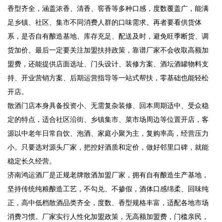
香型齐全，涵盖浓香、清香、窖香等多种口感，度数覆盖广，能满
足乡镇、社区、集市不同消费人群的口味需求。再者要看供货体
系，是否自有酿造基地、库存充足、配送及时，避免旺季断货、调
货加价。最后一定要关注加盟扶持政策，靠谱厂家不会收取高额加
盟费，还能提供店面选址、门头设计、装修方案、酒坛酒罐物料支
持、开业营销方案、后期运营指导等一站式帮扶，零基础也能轻松
开店。
散酒门店本身具备投资小、无需复杂装修、回本周期适中、受众稳
定的特点，适合社区沿街、乡镇集市、菜市场周边等位置开店，客
源以中老年日常自饮、泡酒、家庭小聚为主，复购率高，经营压力
小。只要选对源头厂家，把控好酒质和定价，做好邻里口碑，就能
稳定长久经营。
济南鸿运酒厂是正规老牌散酒加盟厂家，拥有自有酿造生产基地，
坚持传统纯粮酿造工艺，不勾兑、不掺假，酒体口感绵柔、回味纯
正，高中低档散酒品类齐全，度数、香型规格丰富，适配各地市场
消费习惯。厂家实行人性化加盟政策，无高额加盟费，门槛亲民，