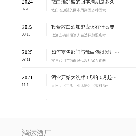
2024
散白酒加盟的回本周期是多久···
07-15
散白酒加盟的回本周期因多种因素···
2022
投资散白酒加盟应该有什么要···
08-16
散酒连锁的投资人在选择加盟店时···
2025
如何零售部门与散白酒批发厂···
08-11
零售部门与散白酒批发厂家合作获···
2021
酒业开始大洗牌！明年6月起···
11-16
近日，《白酒工业术语》《饮料酒···
2021
加盟散白酒知识—最早酿酒用···
07-27
卖酒首先要知道它的酿造工艺，这···
鸿运酒厂