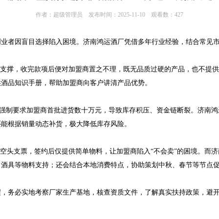
作者：超级管理员 发布时间：2025-11-10 观看数：427
创业者因盲目选择陷入困境。济南鸿运酒厂凭借多年行业经验，结合常见
质支撑，收完款项后便对加盟商置之不理，既无品质过硬的产品，也不提供
供酒品知识手册，帮助加盟商向客户讲清产品优势。
饵，强制要求加盟商首批进货数十万元，导致库存积压、资金链断裂。济南鸿
还能根据销量动态补货，极大降低库存风险。
是空头支票，签约后仅提供简单物料，让加盟商陷入“不会卖”的困境。而
、酒具等物料支持；还会结合本地消费特点，协助策划中秋、春节等节点
醒，务必实地考察厂家生产基地，核查资质文件，了解真实扶持政策，避