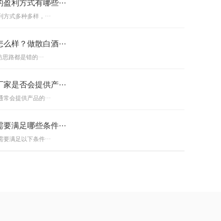
盈利方式有哪些···
方式多种多样，···
么样？做散白酒···
思路都是错的···
家是否会提供产···
常会提供产品的···
要满足哪些条件···
要满足以下条件···
酒加盟商？
的发展也非常迅···