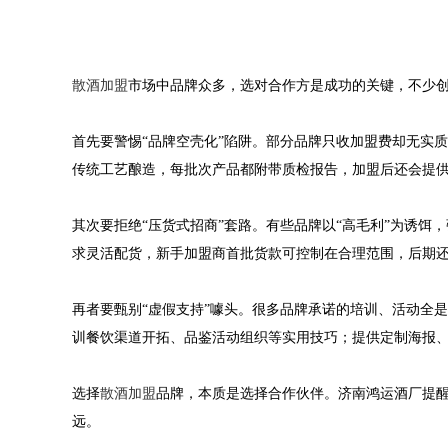
散酒加盟
市场中品牌众多，选对合作方是成功的关键，不少
首先要警惕“品牌空壳化”陷阱。部分品牌只收加盟费却无实
传统工艺酿造，每批次产品都附带质检报告，加盟后还会提
其次要拒绝“压货式招商”套路。有些品牌以“高毛利”为诱
求灵活配货，新手加盟商首批货款可控制在合理范围，后期
再者要甄别“虚假支持”噱头。很多品牌承诺的培训、活动全
训餐饮渠道开拓、品鉴活动组织等实用技巧；提供定制海报
选择
散酒加盟
品牌，本质是选择合作伙伴。济南鸿运酒厂提
远。