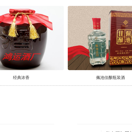
经典浓香
佩池佳酿瓶装酒