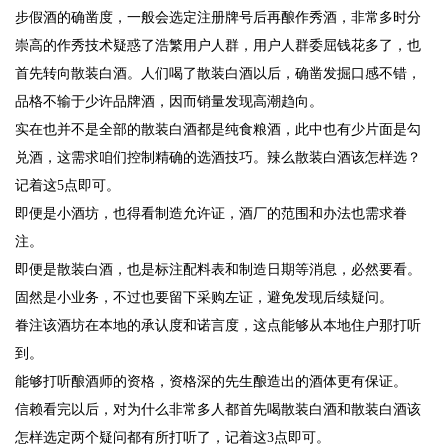
步假酒的确凿度，一般会选定注册牌号后再酿作秀酒，非常多时分
崇高的作秀技术疑惑了浩繁用户人群，用户人群委屈钱花多了，也
首先转向散装白酒。人们喝了散装白酒以后，确凿发掘口感不错，
品格不输于少许品牌酒，因而销量发现高潮趋向。
实在也并不是全部的散装白酒都是纯食粮酒，此中也有少片面是勾
兑酒，这需求咱们控制精确的选酒技巧。辣么散装白酒该怎样选？
记着这5点即可。
即便是小酒坊，也得看制造允许证，酒厂的范围和办法也需求眷
注。
即便是散装白酒，也是标注配料表和制造日期等消息，必然要看。
固然是小业务，不过也要留下采购左证，避免发现后续疑问。
眷注该酒坊在本地的承认度和诺言度，这点能够从本地住户那打听
到。
能够打听酿酒师的资格，资格深的先生酿造出的酒体更有保证。
信赖看完以后，对为什么非常多人都首先喝散装白酒和散装白酒该
怎样选定两个疑问都有所打听了，记着这3点即可。