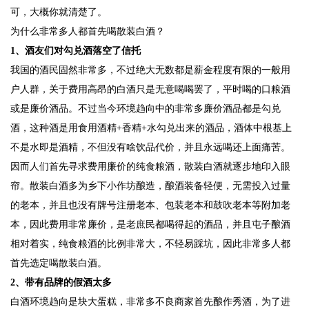
可，大概你就清楚了。
为什么非常多人都首先喝散装白酒？
1、酒友们对勾兑酒落空了信托
我国的酒民固然非常多，不过绝大无数都是薪金程度有限的一般用
户人群，关于费用高昂的白酒只是无意喝喝罢了，平时喝的口粮酒
或是廉价酒品。不过当今环境趋向中的非常多廉价酒品都是勾兑
酒，这种酒是用食用酒精+香精+水勾兑出来的酒品，酒体中根基上
不是水即是酒精，不但没有啥饮品代价，并且永远喝还上面痛苦。
因而人们首先寻求费用廉价的纯食粮酒，散装白酒就逐步地印入眼
帘。散装白酒多为乡下小作坊酿造，酿酒装备轻便，无需投入过量
的老本，并且也没有牌号注册老本、包装老本和鼓吹老本等附加老
本，因此费用非常廉价，是老庶民都喝得起的酒品，并且屯子酿酒
相对着实，纯食粮酒的比例非常大，不轻易踩坑，因此非常多人都
首先选定喝散装白酒。
2、带有品牌的假酒太多
白酒环境趋向是块大蛋糕，非常多不良商家首先酿作秀酒，为了进